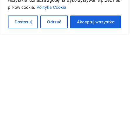
wszystkie” oznacza zgodę na wykorzystywanie przez nas
plików cookie.
Polityka Cookie
Dostosuj
Odrzuć
Akceptuj wszystko
Pomagamy w zdobyciu
dotacji
Lorem ipsum dolor sit amet, consectetur adipiscing
elit. In vitae mauris viverra augue porttitor cursus.
Praesent mattis mauris eget gravida aliquam. Fusce